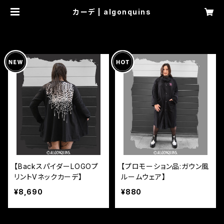
カーデ | algonquins
HOME
カーデ
【BackスパイダーLOGOプ
【プロモーション品:ガウン風
リントVネックカーデ】
ルームウェア】
¥8,690
¥880