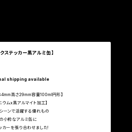
ックステッカー黒アルミ缶】
nal shipping available
4mm高さ29mm容量100ml円形】
ニウムx黒アルマイト加工】
シーンで活躍する優れもの
の小粋なアルミ缶に
ッカーを張り合わせました!