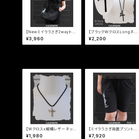
【Newミイラうさぎ2wayトー
【ブラックWクロスLongネッ
トバッグ】
クレス】
¥3,960
¥2,200
その他の商品
【Wクロスx細縄レザーネック
【ミイラうさぎ両面プリント裏
レス】
毛ハーフパンツ】
¥1,980
¥7,920