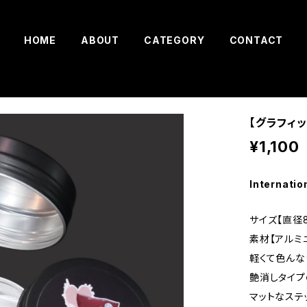
HOME
ABOUT
CATEGORY
CONTACT
【グラフィ
¥1,100
Internatio
サイズ【直径8
素材【アルミ
軽くて色んな
艶消しタイプ
マットなステ