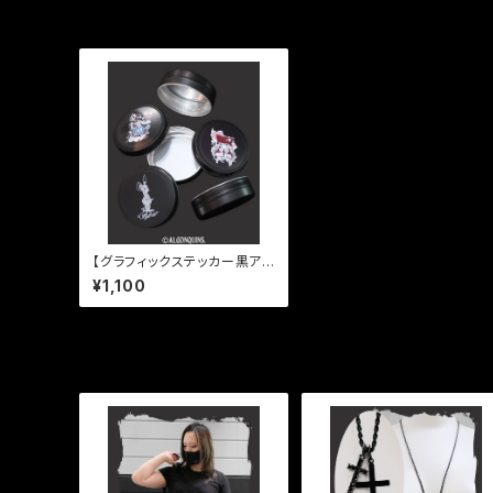
最近チェックした商品
【グラフィックステッカー黒アル
ミ缶】
¥1,100
同じカテゴリの商品