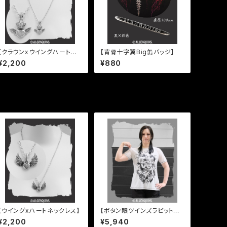
【クラウンxウイングハートネッ
【背骨十字翼Big缶バッジ】
クレス】
¥2,200
¥880
【ウイングxハートネックレス】
【ボタン眼ツインズラビットプ
リントTシャツ】
¥2,200
¥5,940