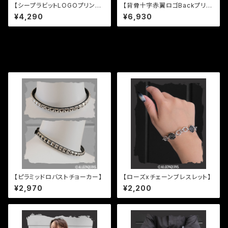
【シープラビットLOGOプリント
【背骨十字赤翼ロゴBackプリン
Tシャツ】
トTシャツ】
¥4,290
¥6,930
その他の商品
【ピラミッドロバストチョーカー】
【ローズxチェーンブレスレット】
¥2,970
¥2,200