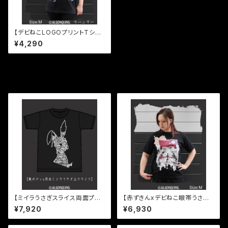
【デビねこLOGOプリントTシャ
ツ】
¥4,290
同じカテゴリの商品
【ミイラうさぎスライス両面プリ
【赤ずきんxデビねこ眼帯うさT
ントTシャツ】
シャツ】
¥7,920
¥6,930