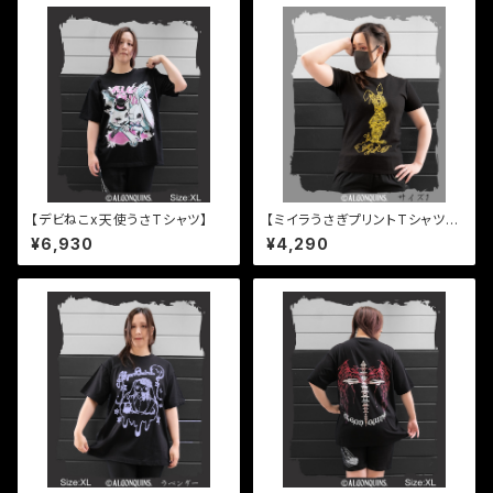
【デビねこx天使うさTシャツ】
【ミイラうさぎプリントTシャツ進
化版】
¥6,930
¥4,290