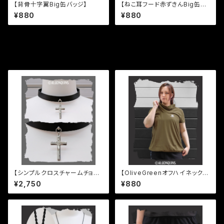
【背骨十字翼Big缶バッジ】
【ねこ耳フード赤ずきんBig缶バ
ッジ】
¥880
¥880
その他の商品
【シンプルクロスチャームチョー
【OliveGreenオフハイネック半
カー】
袖プルオーバー】
¥2,750
¥880