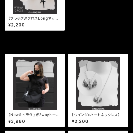
【ブラックWクロスLongネック
レス】
¥2,200
同じカテゴリの商品
【Newミイラうさぎ2wayトート
【ウイングxハートネックレス】
バッグ】
¥3,960
¥2,200