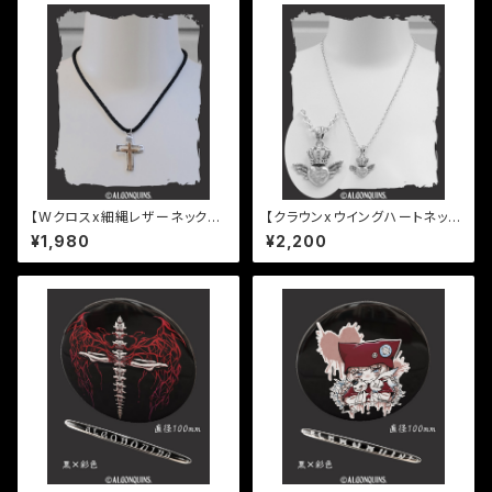
【Wクロスx細縄レザーネックレ
【クラウンxウイングハートネック
ス】
レス】
¥1,980
¥2,200