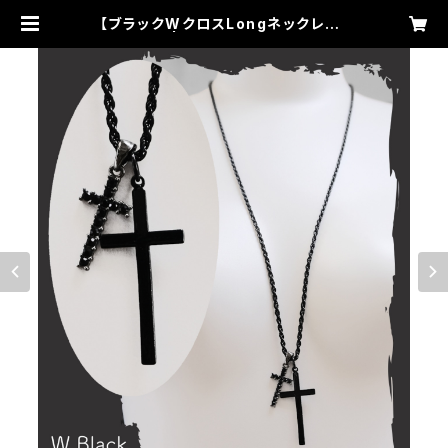
【ブラックWクロスLongネックレス】
| algonquins