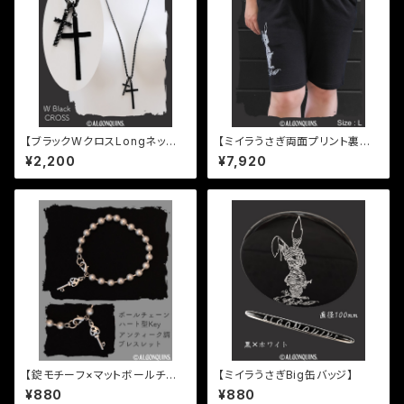
【ブラックWクロスLongネック
【ミイラうさぎ両面プリント裏毛
レス】
ハーフパンツ】
¥2,200
¥7,920
【錠モチーフ×マットボールチェ
【ミイラうさぎBig缶バッジ】
ーンブレスレット】
¥880
¥880