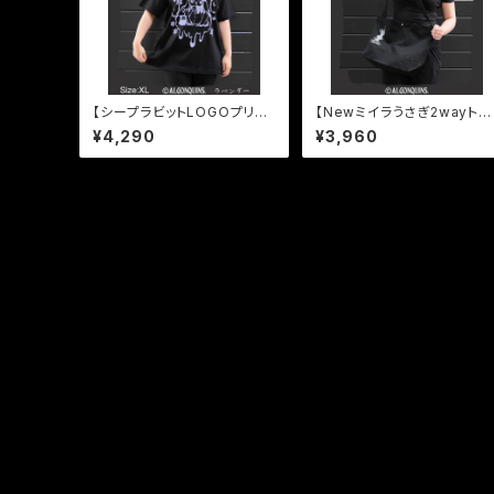
【シープラビットLOGOプリン
【Newミイラうさぎ2wayトー
トTシャツ】
トバッグ】
¥4,290
¥3,960
CATEGORY
アウター
パンツ
パーカ
プルオーバー