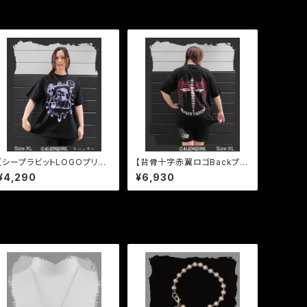
【シープラビットLOGOプリン
【背骨十字赤翼ロゴBackプリ
トTシャツ】
ントTシャツ】
¥4,290
¥6,930