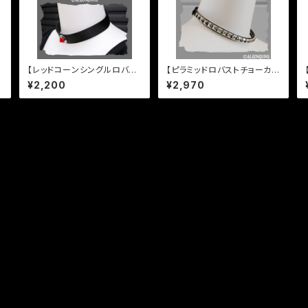
【レッドコーンシングルロバス
【ピラミッドロバストチョーカ
トチョーカー】
ー】
¥2,200
¥2,970