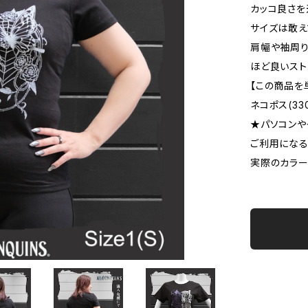
カッコ良さを
サイズは敢え
肩幅や袖周り
ほど良いスト
【この商品を
ネコポス(3
★パソコンや
ご利用になる
実際のカラ