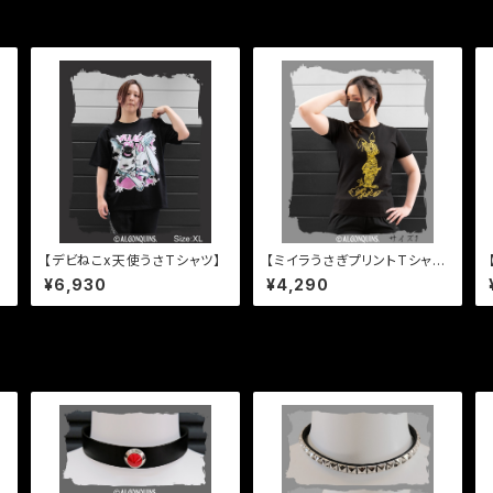
【デビねこx天使うさTシャツ】
【ミイラうさぎプリントTシャツ
進化版】
¥6,930
¥4,290