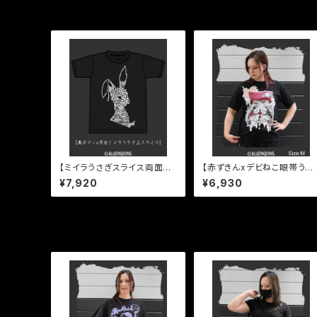
同じカテゴリの商品
【ミイラうさぎスライス両面プ
【赤ずきんxデビねこ眼帯うさ
リントTシャツ】
Tシャツ】
¥7,920
¥6,930
その他の商品