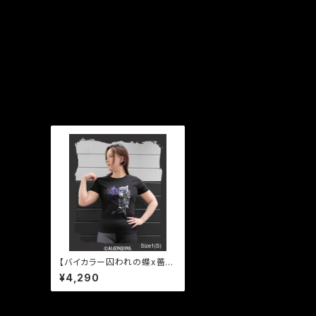
最近チェックした商品
【バイカラー囚われの蝶x薔薇
Tシャツ】
¥4,290