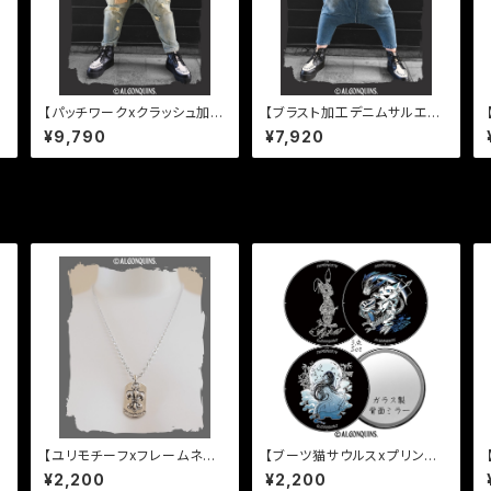
【パッチワークxクラッシュ加工
【ブラスト加工デニムサルエル
デニムサルエルパンツ】
パンツ】
¥9,790
¥7,920
【ユリモチーフxフレームネッ
【ブーツ猫サウルスxプリンセ
クレス】
スかぐやxミイラうさぎ缶ミラ
¥2,200
¥2,200
ー3点Set】