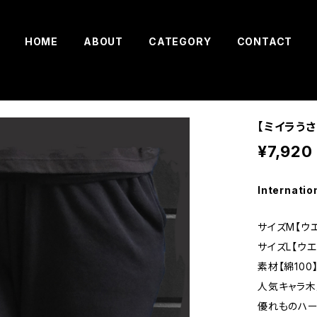
HOME
ABOUT
CATEGORY
CONTACT
【ミイラう
¥7,920
Internatio
サイズM【ウエ
サイズL【ウエ
素材【綿100
人気キャラ
優れものハー