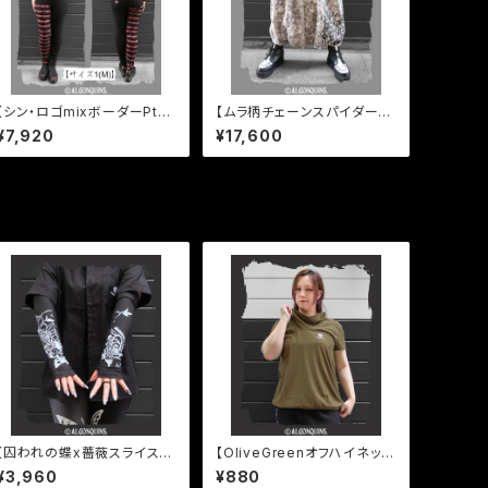
【シン・ロゴmixボーダーPtバ
【ムラ柄チェーンスパイダーウ
イカラーレギパン】
ェブPtハーレムパンツ】
¥7,920
¥17,600
【囚われの蝶x薔薇スライスPt
【OliveGreenオフハイネック
アームCover】
半袖プルオーバー】
¥3,960
¥880