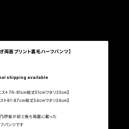
さぎ両面プリント裏毛ハーフパンツ】
nal shipping available
スト76-81cm総丈51cmワタリ33cm】
スト81-87cm総丈54cmワタリ34cm】
】
木乃伊兎が前と後ろ両面に載った
フパンツです