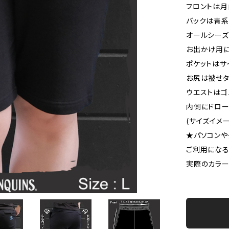
フロントは月
バックは青系
オールシーズ
お出かけ用
ポケットはサ
お尻は被せタ
ウエストはゴ
内側にドロー
(サイズイメ
★パソコンや
ご利用になる
実際のカラ