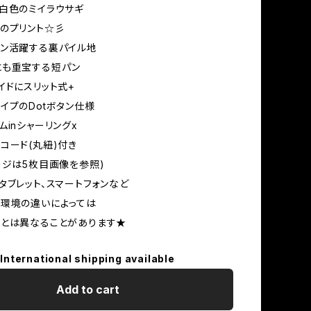
白色のミイラウサギ
のプリント☆彡
ン活躍する裏パイル地
にも重宝する短パン
イドにスリット式+
イプのDotボタン仕様
ムinシャーリングx
コード(丸紐)付き
ージは5枚目画像を参照)
タブレット、スマートフォンなど
環境の違いによっては
ーとは異なることがあります★
International shipping available
Add to cart