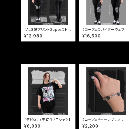
【ALG蝶プリントSuperストレ
【ローズxスパイダーウェブPt
ッチレギパン】
レギパン】
¥12,980
¥16,500
その他の商品
【デビねこx天使うさTシャツ】
【ローズxチェーンブレスレッ
ト】
¥6,930
¥2,200