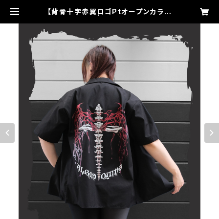
【背骨十字赤翼ロゴPtオープンカラー
シャツ】 | algonquins