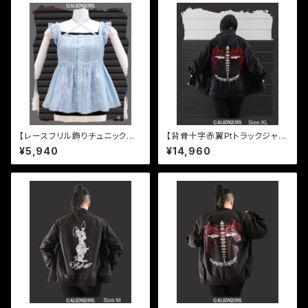
【レースフリル飾りチュニックキ
【背骨十字赤翼Ptトラックジャケ
ャミソール】
ット】
¥5,940
¥14,960