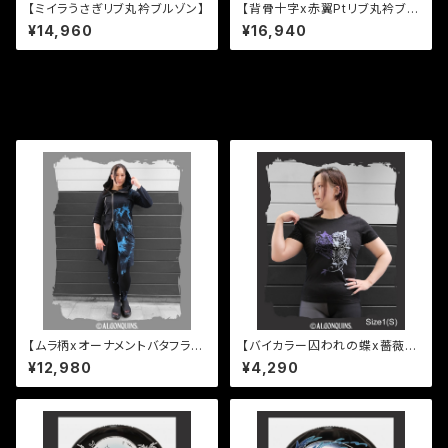
【ミイラうさぎリブ丸衿ブルゾン】
【背骨十字x赤翼Ptリブ丸衿ブル
ゾン】
¥14,960
¥16,940
その他の商品
【ムラ柄xオーナメントバタフライ
【バイカラー囚われの蝶x薔薇T
PtフードZipライトアウター】
シャツ】
¥12,980
¥4,290