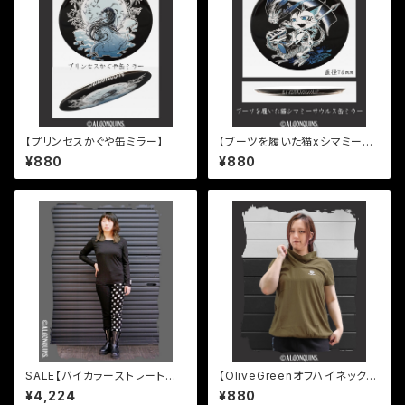
【プリンセスかぐや缶ミラー】
【ブーツを履いた猫xシマミーサ
ウルス缶ミラー】
¥880
¥880
SALE【バイカラーストレートパ
【OliveGreenオフハイネック半
ンツ】
袖プルオーバー】
¥4,224
¥880