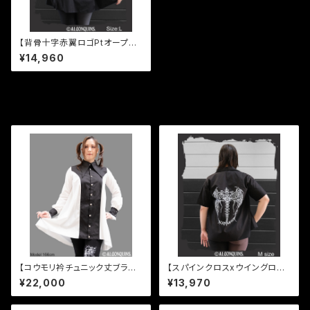
【背骨十字赤翼ロゴPtオープン
カラーシャツ】
¥14,960
同じカテゴリの商品
【コウモリ衿チュニック丈ブラウ
【スパインクロスxウイングロゴ
ス】
Ptオープンカラーツイルシャツ】
¥22,000
¥13,970